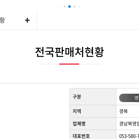
 소형 관리기
다목적용
황
리기
동력운반차
초기
토기
전국판매처현황
리기/미니관리기
구분
영
지역
경북
업체명
경남북영
대표번호
053-580-