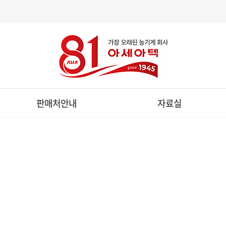
판매처안내
자료실
제품구입문의
카달로그자료실
전국판매처현황
부품자료실
리스절차안내
일반자료실
관리기
승용관리기
스피드스프레
ULTIVATOR
RIDE ON CULTIVATOR
SPEED SPRAYE
관리기
디젤승용관리기
방제전용