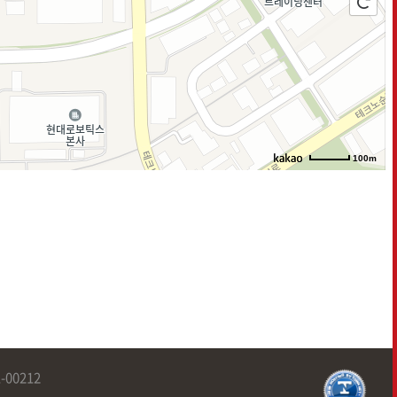
100m
00212