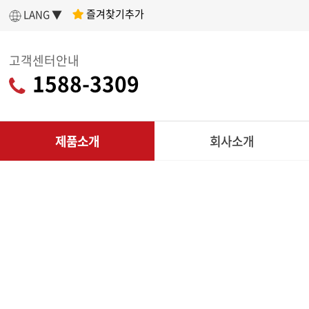
즐겨찾기추가
LANG ▼
고객센터안내
1588-3309
제품소개
회사소개
인사말
아세아텍 소개
어떤 제품을 구매할지 고민이라면?
나에게 딱 맞는
회사연혁
제품 찾기
조직도
C
인증현황
제품찾기 시작
다목적