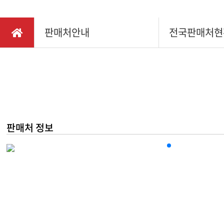
채용정보
다목적
찾아오시는길
판매처안내
전국판매처현
소형관
IR정보
동력제
동력배
텃밭관
판매처 정보