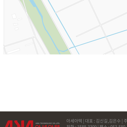
아세아텍 | 대표 : 김신길,김은수 | 주
전화 : 1588-3309 | 팩스 : 053-