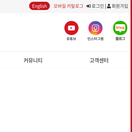
English
모바일 카탈로그
로그인
|
회원가입
커뮤니티
고객센터
SNS미디어
공지사항
포토갤러리
이용약관
보도자료
개인정보처리방침
온라인 문의
이어
트랙터
축산작업기
R
TRACTOR
FORAGE HAVESTING MACHINERY
글로벌 시리즈
디스크모우어