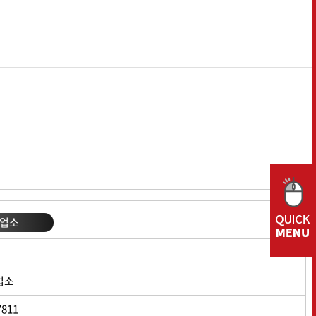
프리미엄 시리즈
집초기
결속기
랩 피복기
반전집초기
파종기
업소
업소
7811