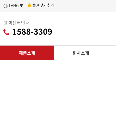
즐겨찾기추가
LANG ▼
고객센터안내
1588-3309
제품소개
회사소개
인사말
제
아세아텍 소개
전
어떤 제품을 구매할지 고민이라면?
나에게 딱 맞는
회사연혁
리
제품 찾기
조직도
CU
인증현황
다목적
제품찾기 시작