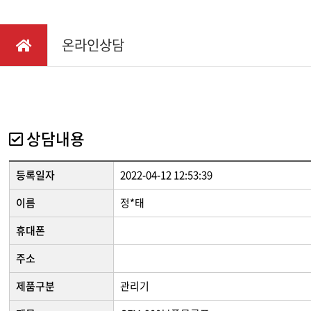
채용정보
다목적
찾아오시는길
온라인상담
소형관
IR정보
동력제
동력배
텃밭관
상담내용
등록일자
2022-04-12 12:53:39
이름
정*태
휴대폰
주소
제품구분
관리기