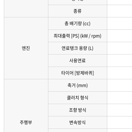
종류
총 배기량 (cc)
최대출력 [PS] (kW / rpm)
엔진
연료탱크 용량 (L)
사용연료
타이어 [방제바퀴]
축거 (mm)
클러치 형식
조향 방식
주행부
변속방식