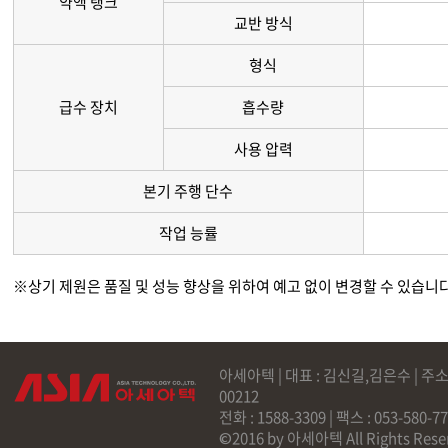
약액 탱크
교반 방식
형식
급수 장치
흡수량
사용 압력
본기 주행 단수
작업 능률
※상기 제원은 품질 및 성능 향상을 위하여 예고 없이 변경할 수 있습니다
아세아텍 | 대표 : 김신길,김은수 | 주소
00212
전화 : 1588-3309 | 팩스 : 053-58
©2016 by 아세아텍 All Rights Rese