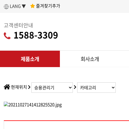
즐겨찾기추가
LANG ▼
고객센터안내
1588-3309
제품소개
회사소개
인사말
제
아세아텍 소개
전
현재위치
어떤 제품을 구매할지 고민이라면?
나에게 딱 맞는
회사연혁
리
제품 찾기
조직도
CU
인증현황
다목적
제품찾기 시작