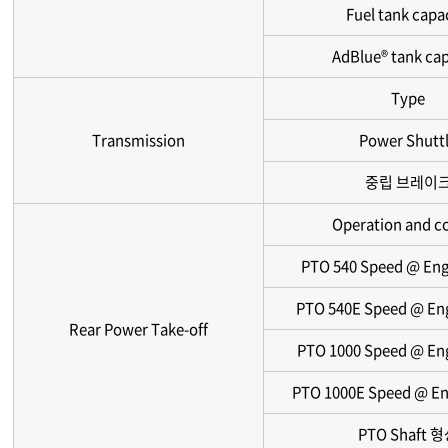
Fuel tank capa
AdBlue® tank cap
Type
Transmission
Power Shutt
중립 브레이
Operation and c
PTO 540 Speed @ Eng
PTO 540E Speed @ En
Rear Power Take-off
PTO 1000 Speed @ En
PTO 1000E Speed @ En
PTO Shaft 