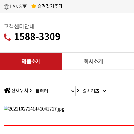
즐겨찾기추가
LANG ▼
고객센터안내
1588-3309
제품소개
회사소개
인사말
제
아세아텍 소개
전
현재위치
어떤 제품을 구매할지 고민이라면?
나에게 딱 맞는
회사연혁
리
제품 찾기
조직도
CU
인증현황
다목적
제품찾기 시작