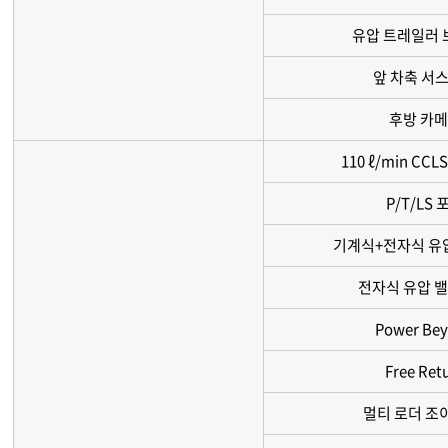
유압 트레일러
앞 차축 서
후방 카
110 ℓ/min CC
P/T/LS 
기계식+전자식 유
전자식 유압 밸
Power Be
Free Ret
멀티 로더 조