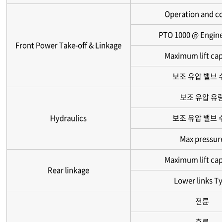
Operation and c
PTO 1000 @ Engin
Front Power Take-off & Linkage
Maximum lift cap
보조 유압 밸브 
보조 유압 유
Hydraulics
보조 유압 밸브 
Max pressur
Maximum lift cap
Rear linkage
Lower links T
전륜