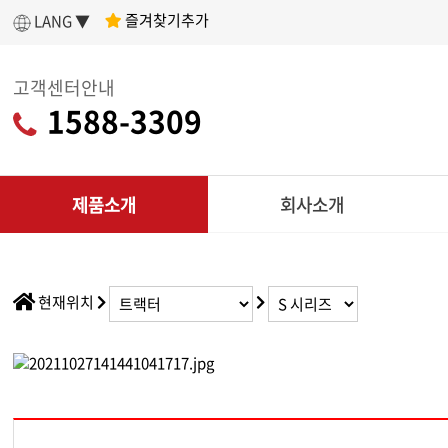
즐겨찾기추가
LANG ▼
고객센터안내
1588-3309
제품소개
회사소개
인사말
제
아세아텍 소개
전
현재위치
어떤 제품을 구매할지 고민이라면?
나에게 딱 맞는
회사연혁
리
제품 찾기
조직도
CU
인증현황
다목적
제품찾기 시작