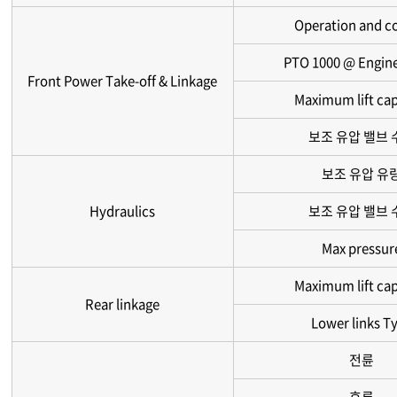
Operation and c
PTO 1000 @ Engin
Front Power Take-off & Linkage
Maximum lift cap
보조 유압 밸브 
보조 유압 유
Hydraulics
보조 유압 밸브 
Max pressur
Maximum lift cap
Rear linkage
Lower links T
전륜