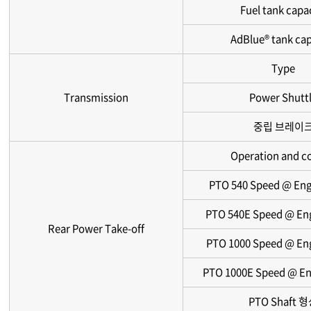
Fuel tank capa
AdBlue® tank cap
Type
Transmission
Power Shutt
중립 브레이
Operation and c
PTO 540 Speed @ Eng
PTO 540E Speed @ En
Rear Power Take-off
PTO 1000 Speed @ En
PTO 1000E Speed @ En
PTO Shaft 