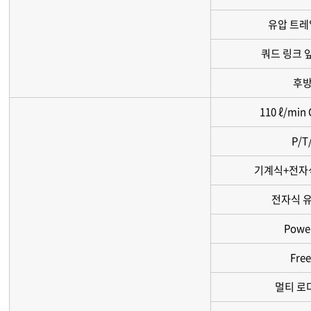
유압 트레
쿼드 링크 
후방
110 ℓ/mi
P/T
기계식+전자식
전자식 유
Powe
Free
멀티 로