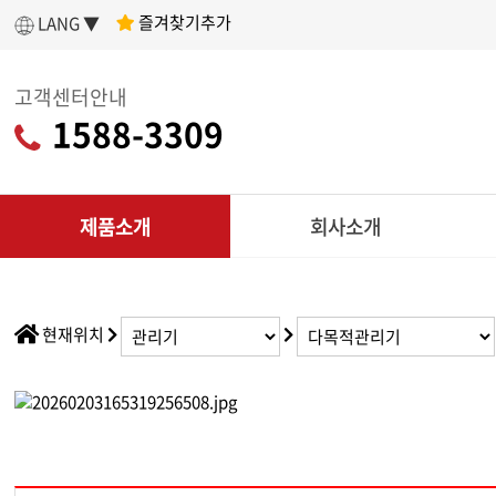
즐겨찾기추가
LANG ▼
고객센터안내
1588-3309
제품소개
회사소개
인사말
제
아세아텍 소개
전
현재위치
어떤 제품을 구매할지 고민이라면?
나에게 딱 맞는
회사연혁
리
제품 찾기
조직도
CU
인증현황
다목적
제품찾기 시작