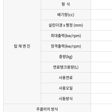
형 식
배기량(cc)
실린더경 x 행정 (mm)
최대출력(kw/rpm)
탑 재 엔 진
정격출력(kw/rpm)
중량(kg)
연료탱크용량(L)
사용연료
사용오일
시동방식
주클러치 방식