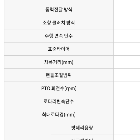
동력전달 방식
조향 클러치 방식
주행 변속 단수
표준타이어
차폭거리(mm)
핸들조절범위
PTO 회전수(rpm)
로타리변속단수
최대로타경(mm)
밧데리용량