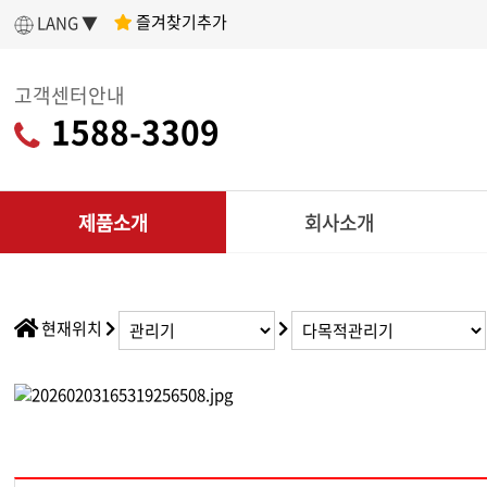
즐겨찾기추가
LANG ▼
고객센터안내
1588-3309
제품소개
회사소개
인사말
제
아세아텍 소개
전
현재위치
어떤 제품을 구매할지 고민이라면?
나에게 딱 맞는
회사연혁
리
제품 찾기
조직도
CU
인증현황
다목적
제품찾기 시작