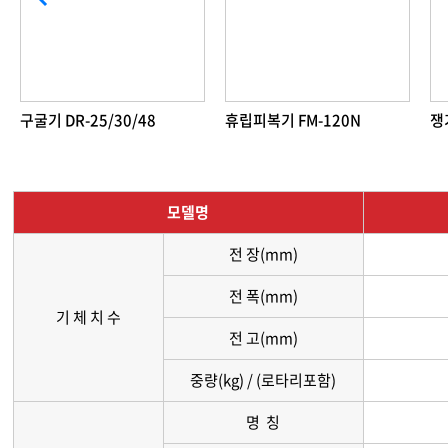
휴립피복기 FM-120N
쟁기 AP-25
휴
모델명
전 장(mm)
전 폭(mm)
기 체 치 수
전 고(mm)
중량(kg) / (로타리포함)
명 칭