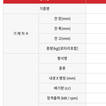
기종명
전 장(mm)
전 폭(mm)
기 체 치 수
전 고(mm)
중량(kg)[로타리포함]
형식명
종류
내경 X 행정 (mm)
배기량 (cc)
정격출력 (kW / rpm)