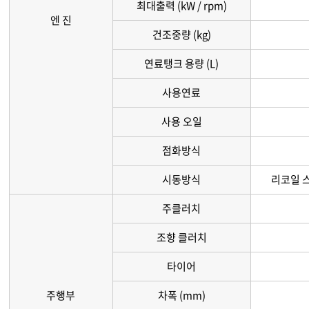
최대출력 (kW / rpm)
엔 진
건조중량 (kg)
연료탱크 용량 (L)
사용연료
사용 오일
점화방식
시동방식
리코일 스
주클러치
조향 클러치
타이어
주행부
차폭 (mm)