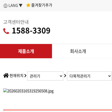
즐겨찾기추가
LANG ▼
고객센터안내
1588-3309
제품소개
회사소개
인사말
제
아세아텍 소개
전
현재위치
어떤 제품을 구매할지 고민이라면?
나에게 딱 맞는
회사연혁
리
제품 찾기
조직도
CU
인증현황
다목적
제품찾기 시작