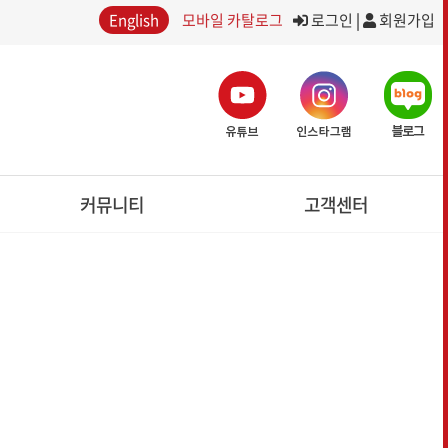
English
모바일 카탈로그
로그인
|
회원가입
커뮤니티
고객센터
SNS미디어
공지사항
포토갤러리
이용약관
보도자료
개인정보처리방침
온라인 문의
이어
트랙터
축산작업기
R
TRACTOR
FORAGE HAVESTING MACHINERY
글로벌 시리즈
디스크모우어