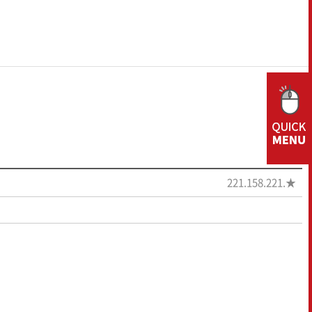
프리미엄 시리즈
집초기
결속기
랩 피복기
반전집초기
파종기
221.158.221.★