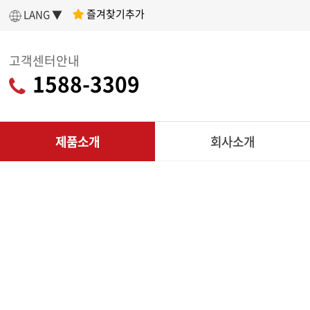
즐겨찾기추가
LANG ▼
고객센터안내
1588-3309
제품소개
회사소개
인사말
아세아텍 소개
어떤 제품을 구매할지 고민이라면?
나에게 딱 맞는
회사연혁
제품 찾기
조직도
C
인증현황
제품찾기 시작
다목적