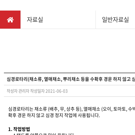
채용정보
다목적
찾아오시는길
자료실
일반자료실
소형관
IR정보
동력제
동력배
텃밭관
심경로타리(채소류, 열매채소, 뿌리채소 등을 수확후 경운 하지 않고 
작성자 관리자
작성일자 2021-06-03
심경로타리는 채소류 (배추, 무, 상추 등), 열매채소 (오이, 토마토, 수박 
확후 경운 하지 않고 심경 정지 작업에 사용됩니다.
1. 작업방법