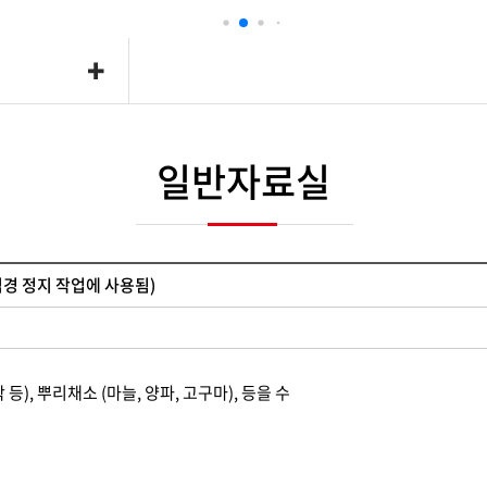
 소형 관리기
다목적용
리기
동력운반차
초기
토기
일반자료실
리기/미니관리기
심경 정지 작업에 사용됨)
등), 뿌리채소 (마늘, 양파, 고구마), 등을 수