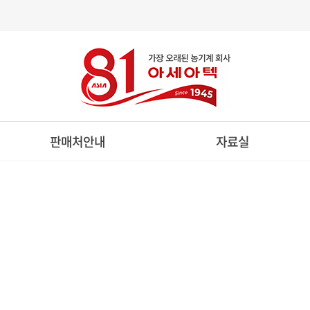
판매처안내
자료실
제품구입문의
카달로그자료실
전국판매처현황
부품자료실
리스절차안내
일반자료실
관리기
승용관리기
스피드스프레
ULTIVATOR
RIDE ON CULTIVATOR
SPEED SPRAYE
관리기
디젤승용관리기
방제전용