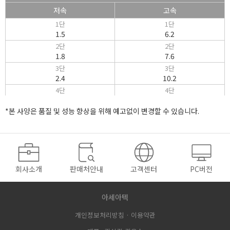
저속
고속
1단
1단
1.5
6.2
2단
2단
1.8
7.6
3단
3단
2.4
10.2
4단
4단
3.9
16.8
*본 사양은 품질 및 성능 향상을 위해 예고없이 변경할 수 있습니다.
후진
후진
1.7
7.7
밋션
전진8단, 후진2단
주행클러치
건식단판식
회사소개
판매처안내
고객센터
PC버전
송풍클러치
건식단판식
아세아텍
주행브레이크
후륜 유압디스크 브레이크
개인정보처리방침 ·
이용약관
주차브레이크