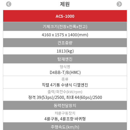
제원
1
/
4
ACS-1000
기체크기(전장x전폭x전고)
4160 x 1575 x 1400(mm)
건조중량
1813(kg)
탑재엔진
형식명
D4BB-T/B(HMC)
종류
직렬 4기통 수냉식 디젤엔진
출력/회전수(kW/rpm)
정격 39(53ps)/2500, 최대 44(60ps)/2500
동력전달장치
차륜구동장치
4륜구동, 4륜조향 바퀴형
주행속도(km/h)