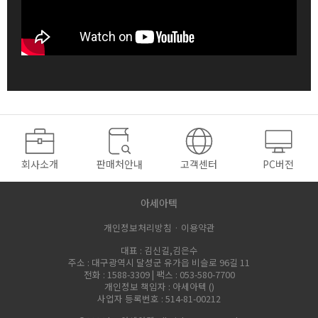
회사소개
판매처안내
고객센터
PC버전
아세아텍
개인정보처리방침 ·
이용약관
대표 : 김신길,김은수
주소 : 대구광역시 달성군 유가읍 비슬로 96길 11
전화 : 1588-3309 | 팩스 : 053-580-7700
개인정보 책임자 : 아세아텍 (
)
사업자 등록번호 : 514-81-00212