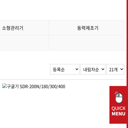
프리미엄 시리즈
집초기
결속기
소형관리기
동력제초기
랩 피복기
반전집초기
파종기