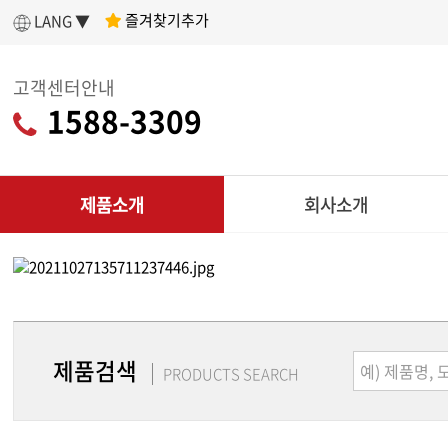
즐겨찾기추가
LANG ▼
고객센터안내
1588-3309
제품소개
회사소개
인사말
아세아텍 소개
어떤 제품을 구매할지 고민이라면?
나에게 딱 맞는
회사연혁
제품 찾기
제품검색
조직도
PRODUCTS SEARCH
C
인증현황
제품찾기 시작
다목적