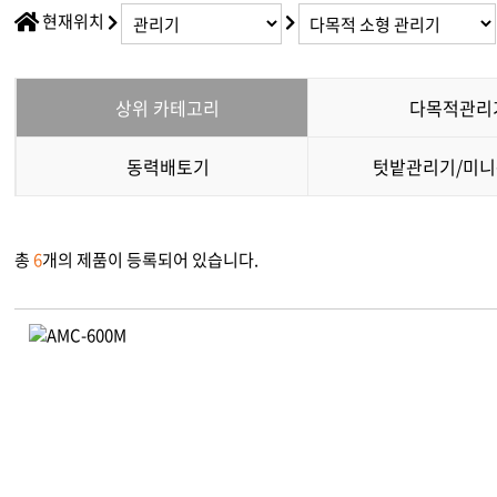
채용정보
현재위치
다목적
찾아오시는길
소형관
IR정보
상위 카테고리
다목적관리
동력제
동력배
동력배토기
텃밭관리기/미
텃밭관
총
6
개의 제품이 등록되어 있습니다.