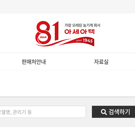
판매처안내
자료실
제품구입문의
카달로그자료실
전국판매처현황
부품자료실
리스절차안내
일반자료실
검색하기
관리기
승용관리기
스피드스프레
ULTIVATOR
RIDE ON CULTIVATOR
SPEED SPRAYE
관리기
디젤승용관리기
방제전용