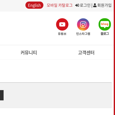
English
모바일 카탈로그
로그인
|
회원가입
커뮤니티
고객센터
SNS미디어
공지사항
포토갤러리
이용약관
보도자료
개인정보처리방침
온라인 문의
이어
트랙터
축산작업기
R
TRACTOR
FORAGE HAVESTING MACHINERY
글로벌 시리즈
디스크모우어