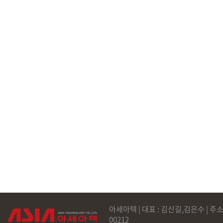
아세아텍 | 대표 : 김신길,김은수 | 주소
00212