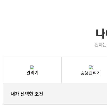
채용정보
다목적
찾아오시는길
소형관
IR정보
동력제
나
동력배
텃밭관
원하는
관리기
승용관리기
내가 선택한 조건