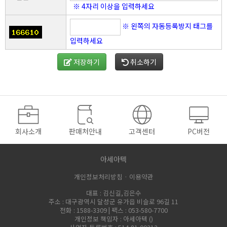
※ 4자리 이상을 입력하세요
※ 왼쪽의 자동등록방지 태그를
입력하세요
저장하기
취소하기
회사소개
판매처안내
고객센터
PC버전
아세아텍
개인정보처리방침 ·
이용약관
대표 : 김신길,김은수
주소 : 대구광역시 달성군 유가읍 비슬로 96길 11
전화 : 1588-3309 | 팩스 : 053-580-7700
개인정보 책임자 : 아세아텍 (
)