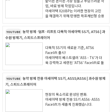
밭이든 논이든 가장 힘들고 부담스러운 작
업, 바로 방제 작업입니다.
아세아텍 X20BP는 이러한 현장의 고민
을 해결하기 위해 탄생한 하프캐빈형 승용
방제기입니다.
X20BP는 성능과 경제성을 모두 고려한
실용적인 방제 솔루션입니다.
농약 방제·덤프·리프트 다목적 아세아텍 SS기, ATS6 | 과
YOUTUBE
밭에서도 논에서도 든든한 방제 파트너,
수원 방제기, 스피드스프레이어
아세아텍 X20BP와 함께 스마트한 농업
을 시작해보세요.
다목적 SS기의 새로운 기준, ATS6
Facelift 출시!
아세아텍의 베스트셀러 'ASS - T6'가 더
욱 강력하고 세련된 'ATS6' Facelift로 돌
아왔습니다!
ATS6의 강력함과 편의성을 영상으로 만
농약 방제 전용 아세아텍 SS기, ASS5/ASS6 | 과수원 방제
YOUTUBE
나보세
기, 스피드스프레이어
현장의 목소리로 완성된 변화.
아세아텍 방제 전용 SS기 ASS6·ASS5
Facelift가 새롭게 진화했습니다.