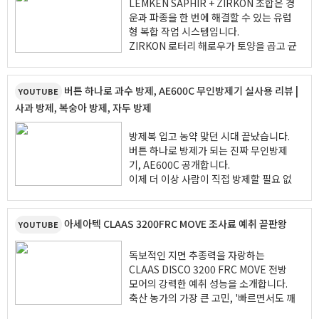
LEMKEN SAPHIR + ZIRKON 조합은 경
소화해 더욱 효과적인 방제 작업이 가능합
운과 파종을 한 번에 해결할 수 있는 유럽
니다.
형 복합 작업 시스템입니다.
영상에서 X20EP의 실제 방제 모습과 작
ZIRKON 로터리 해로우가 토양을 곱고 균
업 성능을 직접 확인해 보세요!
일하게 쇄토해 최적의 파종상을 만들고,
SAPHIR 파종기가 일정한 깊이와 간격으
로 정밀 파종을 수행합니다.
버튼 하나로 과수 방제, AE600C 무인방제기 실사용 리뷰 |
YOUTUBE
특히 작업 공정을 줄여 연료와 시간을 절
사과 방제, 복숭아 방제, 자두 방제
감할 수 있으며, 대면적 농가에서도 높은
작업 효율을 제공합니다.
방제복 입고 농약 맞던 시대 끝났습니다.
볏짚이나 잔재물이 많은 조건에서도 안정
버튼 하나로 방제가 되는 진짜 무인방제
적인 작업이 가능하며, 균일한 발아와 초
기, AE600C 공개합니다.
기 생육 향상에 도움을 줍니다.
이제 더 이상 사람이 직접 방제할 필요 없
습니다.
무더위, 농약 노출, 노동 강도까지 모두 해
결하는 스마트 농업 장비입니다.
아세아텍 CLAAS 3200FRC MOVE 조사료 예취 끝판왕
YOUTUBE
독보적인 지면 추종력을 자랑하는
CLAAS DISCO 3200 FRC MOVE 전방
모어의 강력한 예취 성능을 소개합니다.
축산 농가의 가장 큰 고민, '빠르면서도 깨
끗한 예취'를 해결할 해답이 여기에 있습