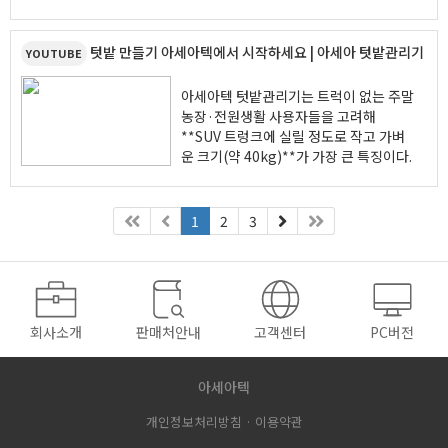
외관만 바꾼 페이스리프트가 아닙니다. 시
인성과 조작성을 높인 신규 프런트 디자
인, 60년 분무 기술이 집약된 주물 분무
텃밭 만들기 아세아텍에서 시작하세요 | 아세아 텃밭관리기
YOUTUBE
기, 균일한 분사를 구현하는 4분할 노즐
구조까지. 방제 성능과 내구성, 작업 효율
아세아텍 텃밭관리기는 트럭이 없는 주말
을 현장에서 체감할 수 있도록 하나하나
농장·전원생활 사용자들을 고려해
개선했습니다.
**SUV 트렁크에 실릴 정도로 작고 가벼
여기에 LED 풀등화, 디지털 계기판,
운 크기(약 40kg)**가 가장 큰 특징이다.
ASS6 자동 조향까지 더해져 작업은 더 편
해지고 결과는 더 확실해졌습니다.
ODM 제품이지만, 아세아텍이 40년 이상
쌓아온 관리기 기술을 바탕으로 기어비,
1
2
3
더 강력하게. 더 스마트하게. 더 오래 쓰도
로타리 회전수, 엔진, 핵심 부품을 전면 수
록.
정·검증해 단순 수입 제품과는 차별화했
현장이 만든 변화, ASS6·ASS5 Facelift.
다.
???? 지금 영상으로 직접 확인해보세요.
또한 전국 150여 개 대리점을 통한 아세
아텍 동일 기준의 A/S와 부품 공급으로 신
회사소개
판매처안내
고객센터
PC버전
뢰성을 확보했다.
아세아텍
개인정보처리방침 ·
이용약관