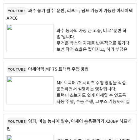
니다.
핵심은 'MOVE' 기술입니다. 트랙터의 움
과수 농가 필수! 운반, 리프트, 덤프 기능이 가능한 아세아텍
YOUTUBE
직임과 무관하게 모어 유닛이 상하좌우로
APC6
자유롭게 움직이며 지면의 굴곡을 완벽하
게 따라갑니다. 덕분에 사료 작물의 손실
과수 농사의 가장 큰 고충, 바로 ‘운반 작
을 최소화하고, 흙 혼입 없는 최상의 깨끗
업’입니다.
한 예취를 실현합니다.
무거운 박스와 자재를 반복적으로 옮기다
보면 작업 효율은 떨어지고, 허리 부담은
커질 수밖에 없습니다.
이러한 농가의 현실적인 고민을 해결하기
위해
아세아텍 MF 7S 트랙터 주행 방법
YOUTUBE
아세아텍이 선보이는 차세대 동력운반차
APC6를 소개합니다.
MF 트랙터 7S 시리즈 주행 방법을 직접
운전하면서 설명하는 영상입니다.
트랙터 초보자도 쉽게 이해할 수 있도록
자동 주행, 수동 주행, 크루즈 기능까지 실
제 운행 장면과 함께 소개합니다.
특히 MF 7S에 적용된 DYNA-VT 무단변
속기는 기어 변속 충격 없이 부드러운 주
양파, 마늘 농사에 필수, 아세아 승용관리기 X20BP 하프캐
YOUTUBE
행이 가능하며 작업 속도를 일정하게 유지
빈
할 수 있어 농작업 효율과 편의성을 크게
높여줍니다.