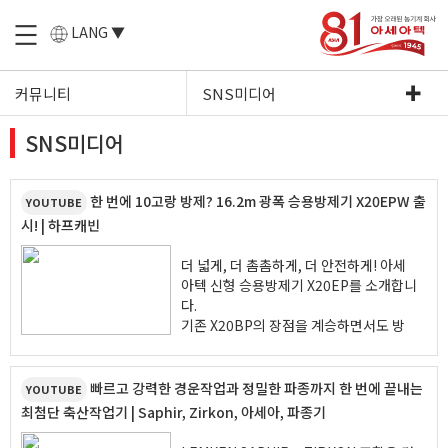
LANG ▼
커뮤니티
SNS미디어
SNS미디어
한 번에 10고랑 방제? 16.2m 광폭 승용방제기 X20EPW 출
YOUTUBE
시! | 하프캐빈
더 넓게, 더 촘촘하게, 더 안전하게! 아세
아텍 신형 승용방제기 X20EP를 소개합니
다.
기존 X20BP의 장점을 계승하면서도 방
제폭과 노즐 수를 대폭 업그레이드하여 더
욱 빠르고 효율적인 방제가 가능해졌습니
다.
빠르고 강력한 경운작업과 정밀한 파종까지 한 번에 끝내는
YOUTUBE
양파, 마늘, 대파 등 밭작물은 물론 생육
최첨단 축산작업기 | Saphir, Zirkon, 아세아, 파종기
중인 작물도 손상 걱정 없이 방제할 수 있
으며, 직하분사 방식으로 약제 비산을 최