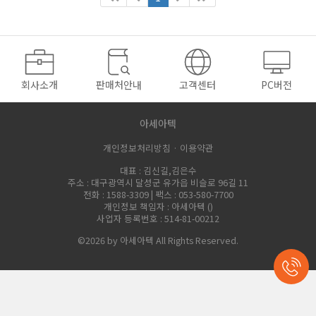
회사소개
판매처안내
고객센터
PC버전
아세아텍
개인정보처리방침 ·
이용약관
대표 : 김신길,김은수
주소 : 대구광역시 달성군 유가읍 비슬로 96길 11
전화 : 1588-3309 | 팩스 : 053-580-7700
개인정보 책임자 : 아세아텍 (
)
사업자 등록번호 : 514-81-00212
©2026 by 아세아텍 All Rights Reserved.